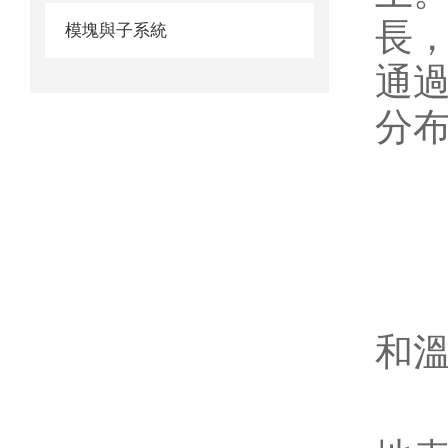
長
模塊與子系統
通
分
二
1
和
2