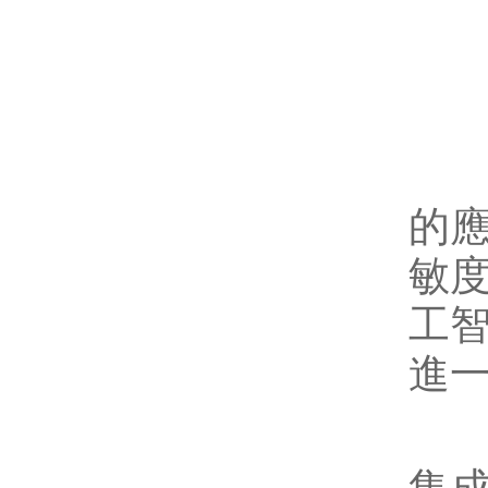
四
隨
的
敏
工
進
未