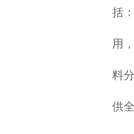
括
1
用
2
料
3
供